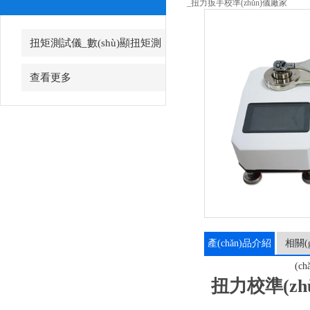
_扭力扳手校準(zhǔn)儀廠家
扭矩測試儀_數(shù)顯扭矩測
試儀
查看更多
產(chǎn)品介紹
相關(g
(ch
扭力校準(zhǔ