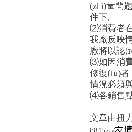
(zhì)
件下。
⑵消費者在
我廠反映情況
廠將以認(r
⑶如因消費
修復(fù)
情況必須與廠
⑷各銷售點
文章由扭力
友
884575/