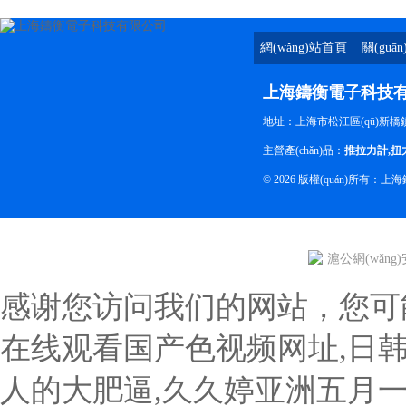
網(wǎng)站首頁
關(guā
上海鑄衡電子科技
地址：上海市松江區(qū)新橋鎮(
主營產(chǎn)品：
推拉力計
,
扭
© 2026 版權(quán)所
滬公網(wǎng)安
感谢您访问我们的网站，您可
在线观看国产色视频网址,日
人的大肥逼,久久婷亚洲五月