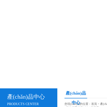
產(chǎn)品
產(chǎn)品中心
中心
PRODUCTS CENTER
您現(xiàn)在的位置：
首頁
>
產(c