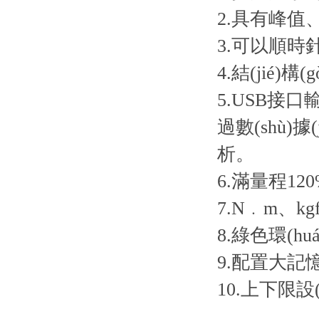
2.具有峰值
3.可以順時針
4.結(jié)構
5.USB接口
過數(shù)據
析。
6.滿量程12
7.N﹒m
8.綠色環(hu
9.配置大記憶功
10.上下限設