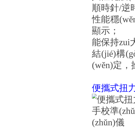
順時針/逆時
性能穩(w
顯示；
能保持zui
結(jié)構
(wěn)定，
便攜式扭力扳