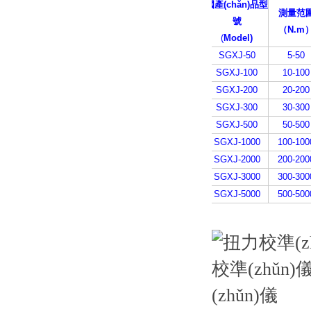
國產(chǎn)品型
測量范
號
（N.m
(
Model)
SGXJ-50
5-50
SGXJ-100
10-100
SGXJ-200
20-200
SGXJ-300
30-300
SGXJ-500
50-500
SGXJ-1000
100-100
SGXJ-2000
200-200
SGXJ-3000
300-300
SGXJ-5000
500-500